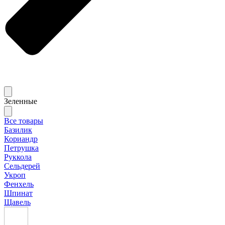
Зеленные
Все товары
Базилик
Кориандр
Петрушка
Руккола
Сельдерей
Укроп
Фенхель
Шпинат
Щавель