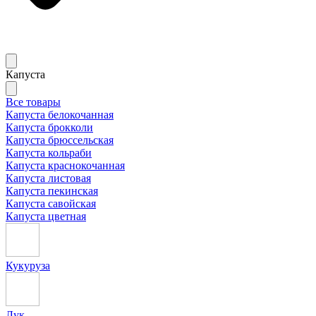
Капуста
Все товары
Капуста белокочанная
Капуста брокколи
Капуста брюссельская
Капуста кольраби
Капуста краснокочанная
Капуста листовая
Капуста пекинская
Капуста савойская
Капуста цветная
Кукуруза
Лук