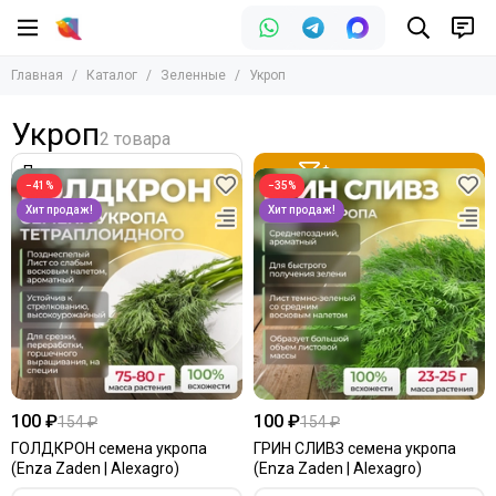
Зеленные
Главная
Каталог
Зеленные
Укроп
Все товары
Базилик
Укроп
Кориандр
Петрушка
Фильтр товаров
−41%
−35%
Руккола
Сельдерей
Укроп
Фенхель
Шпинат
Щавель
100 ₽
100 ₽
154 ₽
154 ₽
ГОЛДКРОН семена укропа
ГРИН СЛИВЗ семена укропа
(Enza Zaden | Alexagro)
(Enza Zaden | Alexagro)