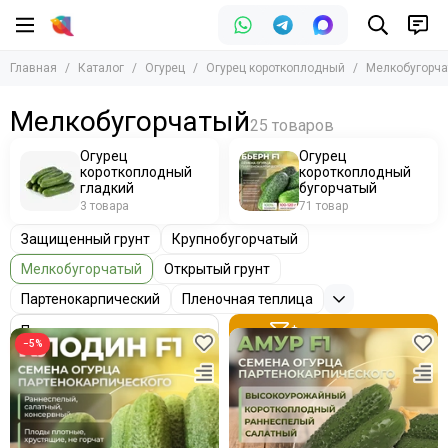
Огурец
Огурец короткоплодный
Главная
Каталог
Огурец
Огурец короткоплодный
Мелкобугорч
Все товары
Все товары
Огурец короткоплодный
Огурец короткоплодный гладкий
Мелкобугорчатый
Огурец короткоплодный бугорчатый
Огурец среднеплодный
Огурец длинноплодный
Огурец
Огурец
короткоплодный
короткоплодный
гладкий
бугорчатый
3 товара
71 товар
Защищенный грунт
Крупнобугорчатый
Мелкобугорчатый
Открытый грунт
Партенокарпический
Пленочная теплица
Фильтр товаров
−5%