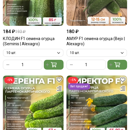
184 ₽
180 ₽
193 ₽
КЛОДИН F1 семена огурца
АМУР F1 семена огурца (Bejo |
(Seminis | Alexagro)
Alexagro)
−5%
−5%