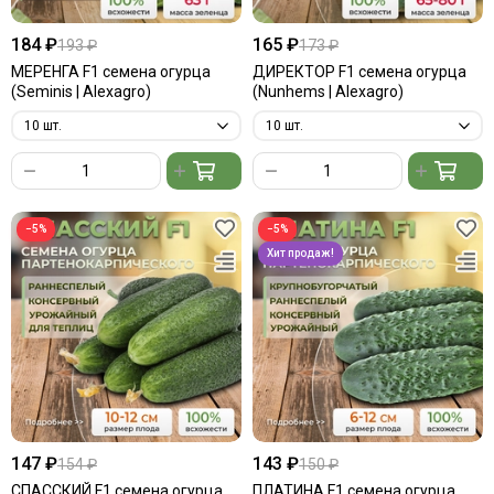
184 ₽
165 ₽
193 ₽
173 ₽
МЕРЕНГА F1 семена огурца
ДИРЕКТОР F1 семена огурца
(Seminis | Alexagro)
(Nunhems | Alexagro)
−5%
−5%
147 ₽
143 ₽
154 ₽
150 ₽
СПАССКИЙ F1 семена огурца
ПЛАТИНА F1 семена огурца