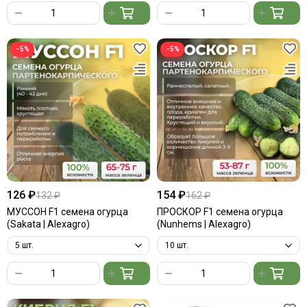
−5%
−5%
126 ₽
154 ₽
132 ₽
162 ₽
МУССОН F1 семена огурца
ПРОСКОР F1 семена огурца
(Sakata | Alexagro)
(Nunhems | Alexagro)