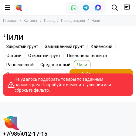
Перец
Главная
Каталог
Перец
Перец острый
Чили
Все товары
Перец острый
Чили
Перец сладкий
Закрытый грунт
Защищенный грунт
Кайенский
Острый
Открытый грунт
Пленочная теплица
Раннеспелый
Среднеспелый
Чили
Фильтр товаров
Не удалось подобрать товары по заданным
параметрам. Попробуйте изменить условия или
сбросьте фильтр
.
+7(985)012-17-15