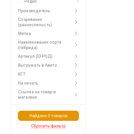
Редис
0
Производитель
Созревание
(раннеспелость)
Метка
Наименование сорта
(гибрида)
Артикул (ID РОД)
Выгружать в Авито
КГТ
На печать
Ссылка на товар в
магазине
Найдено 0 товаров
Сбросить фильтр