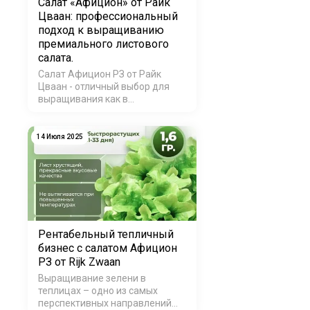
Салат «Афицион» от Райк
Цваан: профессиональный
подход к выращиванию
премиального листового
салата.
Салат Афицион РЗ от Райк
Цваан - отличный выбор для
выращивания как в
промышленных масштабах, так
и на приусадебном участке.
Благодаря своим уникальным
14 Июля 2025
свойствам и устойчивости к
различным стрессовым
факторам, этот сорт
обеспечивает…
Рентабельный тепличный
бизнес с салатом Афицион
РЗ от Rijk Zwaan
Выращивание зелени в
теплицах – одно из самых
перспективных направлений