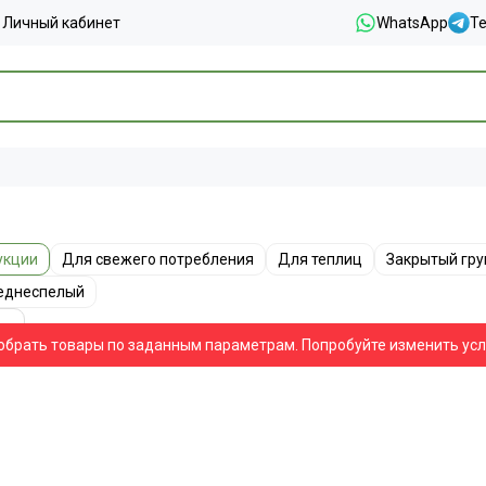
Личный кабинет
WhatsApp
T
укции
Для свежего потребления
Для теплиц
Закрытый гру
еднеспелый
обрать товары по заданным параметрам. Попробуйте изменить ус