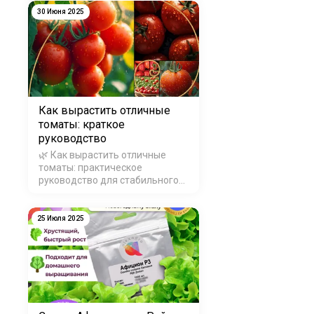
30 Июня 2025
Как вырастить отличные
томаты: краткое
руководство
🌿 Как вырастить отличные
томаты: практическое
руководство для стабильного
урожая Хотите получать
качественные, вкусные и
устойчивые к болезням
25 Июля 2025
томаты? В этой статье вы
узнаете, как правильно
выбрать гибрид, вырастить
здоровую расса…