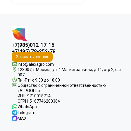
современного сельского
хозяйства. Особенно
привлекательно выглядит
производство салатов в
тепличных комплексах, где
можно добиться высокой
эффективности и…
+7(985)012-17-15
+7(495) 78-252-78
Заказать звонок
info@alexagro.com
123007, г.Москва, ул. 4 Магистральная, д.11, стр.2, оф.
007
Пн.-Пт.: с 9:30 до 18:00
Общество с ограниченной ответственностью
«АГРООПТ»
ИНН: 9710018714
ОГРН: 5167746200364
WhatsApp
Telegram
MAX