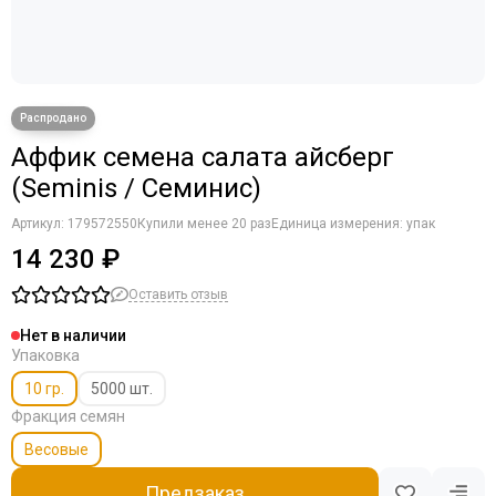
Аффик семена салата айсберг
(Seminis / Семинис)
Артикул:
179572550
Купили менее 20 раз
Единица измерения: упак
14 230 ₽
Оставить отзыв
Нет в наличии
Упаковка
10 гр.
5000 шт.
Фракция семян
Весовые
Предзаказ