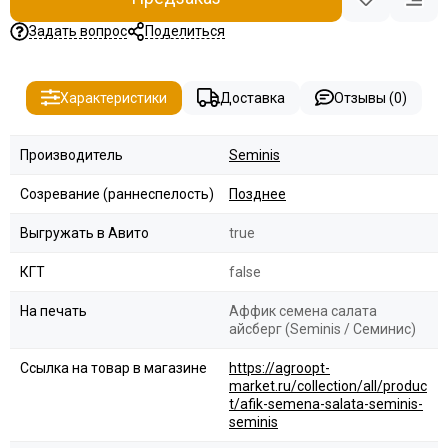
Задать вопрос
Поделиться
Характеристики
Доставка
Отзывы (0)
Производитель
Seminis
Созревание (раннеспелость)
Позднее
Выгружать в Авито
true
КГТ
false
На печать
Аффик семена салата
айсберг (Seminis / Семинис)
Ссылка на товар в магазине
https://agroopt-
market.ru/collection/all/produc
t/afik-semena-salata-seminis-
seminis