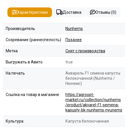
Характеристики
Доставка
Отзывы (0)
Производитель
Nunhems
Созревание (раннеспелость)
Позднее
Метка
Снят с производства
Выгружать в Авито
true
На печать
Акварель F1 семена капусты
белокочанной (Nunhems /
Нюнемс)
Ссылка на товар в магазине
https://agroopt-
market.ru/collection/nunhems
/product/akvarel-f1-semena-
kapusty-bk-nunhems-nyunems
Культура
Капуста белокочанная