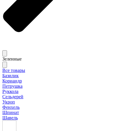
Зеленные
Все товары
Базилик
Кориандр
Петрушка
Руккола
Сельдерей
Укроп
Фенхель
Шпинат
Щавель