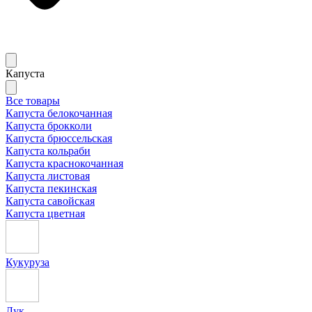
Капуста
Все товары
Капуста белокочанная
Капуста брокколи
Капуста брюссельская
Капуста кольраби
Капуста краснокочанная
Капуста листовая
Капуста пекинская
Капуста савойская
Капуста цветная
Кукуруза
Лук