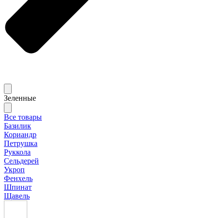
Зеленные
Все товары
Базилик
Кориандр
Петрушка
Руккола
Сельдерей
Укроп
Фенхель
Шпинат
Щавель