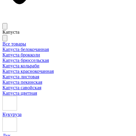
Капуста
Все товары
Капуста белокочанная
Капуста брокколи
Капуста брюссельская
Капуста кольраби
Капуста краснокочанная
Капуста листовая
Капуста пекинская
Капуста савойская
Капуста цветная
Кукуруза
Лук