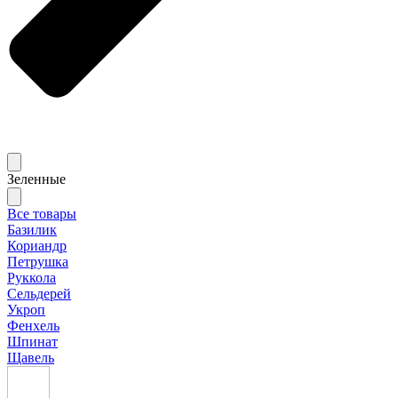
Зеленные
Все товары
Базилик
Кориандр
Петрушка
Руккола
Сельдерей
Укроп
Фенхель
Шпинат
Щавель