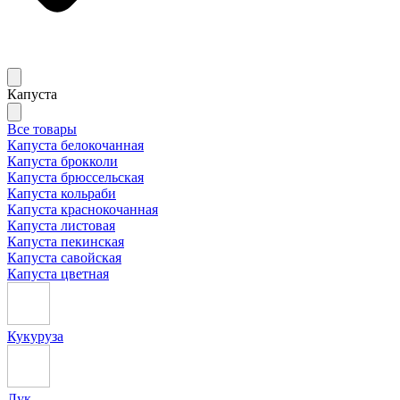
Капуста
Все товары
Капуста белокочанная
Капуста брокколи
Капуста брюссельская
Капуста кольраби
Капуста краснокочанная
Капуста листовая
Капуста пекинская
Капуста савойская
Капуста цветная
Кукуруза
Лук