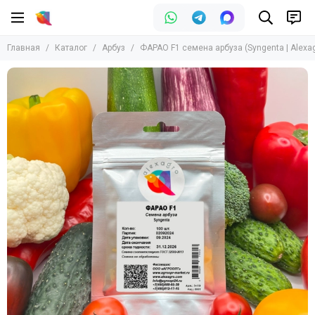
Арбуз
Главная
Каталог
Арбуз
ФАРАО F1 семена арбуза (Syngenta | Alexag
Все товары
Арбуз красный
Арбуз бессемянный
Арбуз желтый