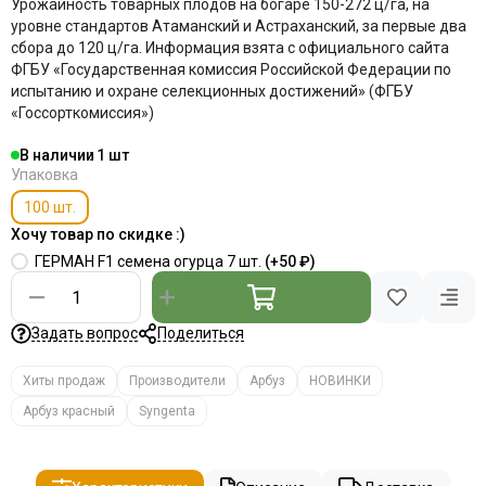
Урожайность товарных плодов на богаре 150-272 ц/га, на
уровне стандартов Атаманский и Астраханский, за первые два
сбора до 120 ц/га. Информация взята с официального сайта
ФГБУ «Государственная комиссия Российской Федерации по
иcпытанию и охране селекционных достижений» (ФГБУ
«Госсорткомиссия»)
В наличии
1
Упаковка
100 шт.
Хочу товар по скидке :)
ГЕРМАН F1 семена огурца 7 шт.
(+
50 ₽
)
Задать вопрос
Поделиться
Хиты продаж
Производители
Арбуз
НОВИНКИ
Арбуз красный
Syngenta