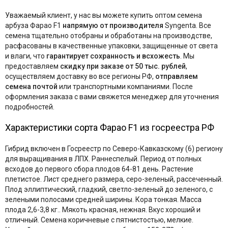
Уважаемый клиент, у нас вы можете купить оптом семена
арбуза Фарао F1
напрямую от производителя
Syngenta. Все
семена тщательно отобраны и обработаны на производстве,
расфасованы в качественные упаковки, защищенные от света
и влаги, что
гарантирует сохранность и всхожесть
. Мы
предоставляем
скидку при заказе от 50 тыс. рублей
,
осуществляем доставку во все регионы РФ,
отправляем
семена почтой
или транспортными компаниями. После
оформления заказа с вами свяжется менеджер для уточнения
подробностей.
Характеристики сорта Фарао F1 из госреестра РФ
Гибрид включен в Госреестр по Северо-Кавказскому (6) региону
для выращивания в ЛПХ. Раннеспелый. Период от полных
всходов до первого сбора плодов 64-81 день. Растение
плетистое. Лист среднего размера, серо-зеленый, рассеченный.
Плод эллиптический, гладкий, светло-зеленый до зеленого, с
зелеными полосами средней ширины. Кора тонкая. Масса
плода 2,6-3,8 кг.. Мякоть красная, нежная. Вкус хороший и
отличный. Семена коричневые с пятнистостью, мелкие.