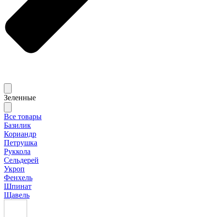
Зеленные
Все товары
Базилик
Кориандр
Петрушка
Руккола
Сельдерей
Укроп
Фенхель
Шпинат
Щавель