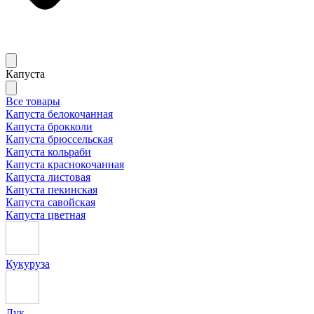
Капуста
Все товары
Капуста белокочанная
Капуста брокколи
Капуста брюссельская
Капуста кольраби
Капуста краснокочанная
Капуста листовая
Капуста пекинская
Капуста савойская
Капуста цветная
Кукуруза
Лук