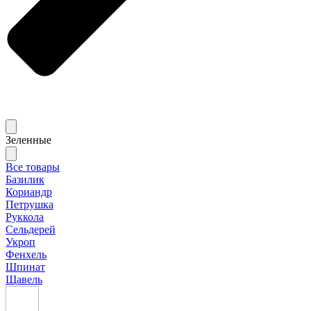
Зеленные
Все товары
Базилик
Кориандр
Петрушка
Руккола
Сельдерей
Укроп
Фенхель
Шпинат
Щавель