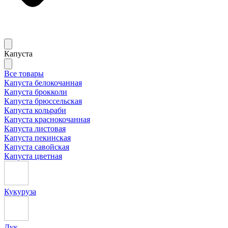
Капуста
Все товары
Капуста белокочанная
Капуста брокколи
Капуста брюссельская
Капуста кольраби
Капуста краснокочанная
Капуста листовая
Капуста пекинская
Капуста савойская
Капуста цветная
Кукуруза
Лук