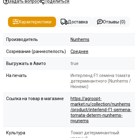
Задать вопрос
Поделиться
Характеристики
Доставка
Отзывы (0)
Производитель
Nunhems
Созревание (раннеспелость)
Среднее
Выгружать в Авито
true
На печать
Интерленд F1 семена томата
детерминантного (Nunhems /
Нюнемс)
Ссылка на товар в магазине
https://agroopt-
market.ru/collection/nunhems
/product/interlend-f1-semena-
tomata-determ-nunhems-
nyunems
Культура
Томат детерминантный