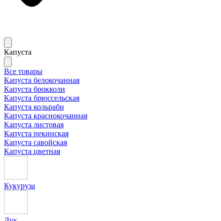
Капуста
Все товары
Капуста белокочанная
Капуста брокколи
Капуста брюссельская
Капуста кольраби
Капуста краснокочанная
Капуста листовая
Капуста пекинская
Капуста савойская
Капуста цветная
Кукуруза
Лук