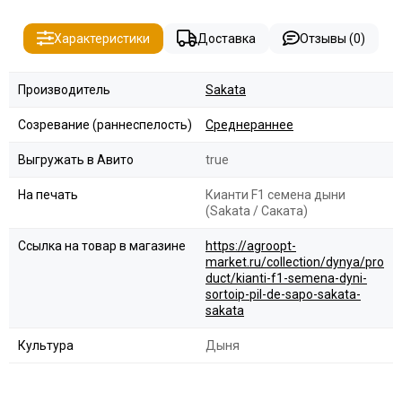
Характеристики
Доставка
Отзывы (0)
Производитель
Sakata
Созревание (раннеспелость)
Среднераннее
Выгружать в Авито
true
На печать
Кианти F1 семена дыни
(Sakata / Саката)
Ссылка на товар в магазине
https://agroopt-
market.ru/collection/dynya/pro
duct/kianti-f1-semena-dyni-
sortoip-pil-de-sapo-sakata-
sakata
Культура
Дыня