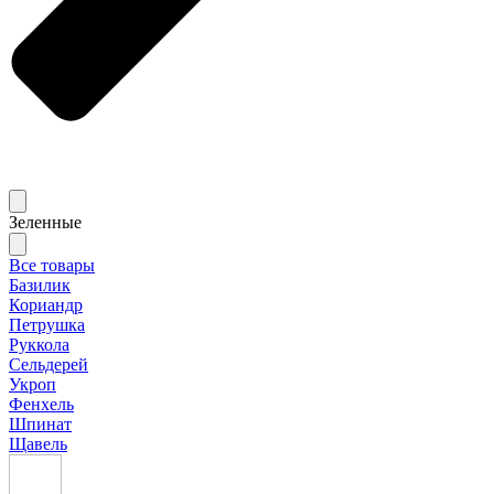
Зеленные
Все товары
Базилик
Кориандр
Петрушка
Руккола
Сельдерей
Укроп
Фенхель
Шпинат
Щавель