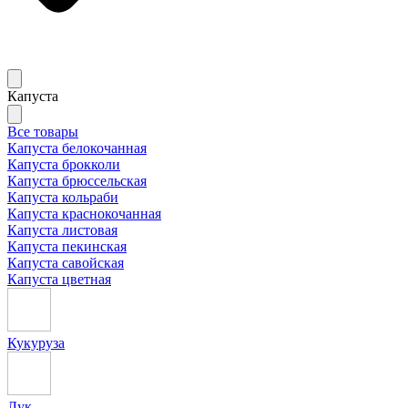
Капуста
Все товары
Капуста белокочанная
Капуста брокколи
Капуста брюссельская
Капуста кольраби
Капуста краснокочанная
Капуста листовая
Капуста пекинская
Капуста савойская
Капуста цветная
Кукуруза
Лук