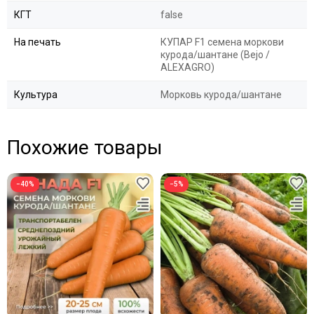
КГТ
false
На печать
КУПАР F1 семена моркови
курода/шантане (Bejo /
ALEXAGRO)
Культура
Морковь курода/шантане
Похожие товары
−40%
−5%