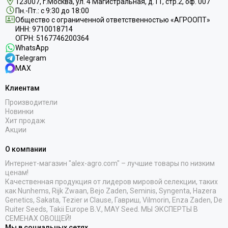
123007, г.Москва, ул. 4 Магистральная, д.11, стр.2, оф. 007
Пн.-Пт.: с 9:30 до 18:00
Общество с ограниченной ответственностью «АГРООПТ»
ИНН: 9710018714
ОГРН: 5167746200364
WhatsApp
Telegram
MAX
Клиентам
Производители
Новинки
Хит продаж
Акции
О компании
Интернет-магазин "alex-agro.com" – лучшие товары по низким
ценам!
Качественная продукция от лидеров мировой селекции, таких
как Nunhems, Rijk Zwaan, Bejo Zaden, Seminis, Syngenta, Hazera
Genetics, Sakata, Tezier и Clause, Гавриш, Vilmorin, Enza Zaden, De
Ruiter Seeds, Takii Europe B.V., MAY Seed. МЫ ЭКСПЕРТЫ В
СЕМЕНАХ ОВОЩЕЙ!
Мы в социальных сетях