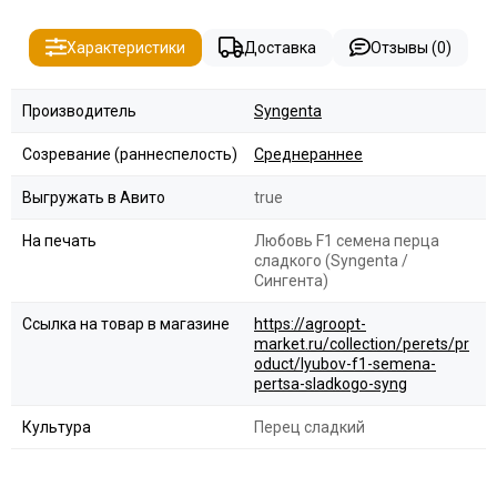
Характеристики
Доставка
Отзывы (0)
Производитель
Syngenta
Созревание (раннеспелость)
Среднераннее
Выгружать в Авито
true
На печать
Любовь F1 семена перца
сладкого (Syngenta /
Сингента)
Ссылка на товар в магазине
https://agroopt-
market.ru/collection/perets/pr
oduct/lyubov-f1-semena-
pertsa-sladkogo-syng
Культура
Перец сладкий