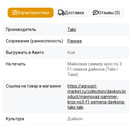
Характеристики
Доставка
Отзывы (0)
Производитель
Takii
Созревание (раннеспелость)
Раннее
Выгружать в Авито
true
На печать
Майноваз саммер крос no.3
F1 семена дайкона (Takii /
Таки)
Ссылка на товар в магазине
https://agroopt-
market.ru/collection/daykon/pr
oduct/maynovaz-sammer-
kros-no3-f1-semena-daykona-
takii-taki
Культура
Дайкон