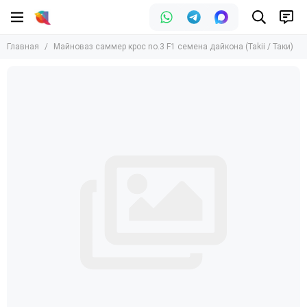
Главная
Майноваз саммер крос no.3 F1 семена дайкона (Takii / Таки)