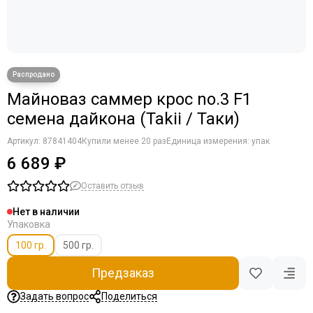
Майноваз саммер крос no.3 F1
семена дайкона (Takii / Таки)
Артикул:
87841404
Купили менее 20 раз
Единица измерения: упак
6 689 ₽
Оставить отзыв
Нет в наличии
Упаковка
100 гр.
500 гр.
Предзаказ
Задать вопрос
Поделиться