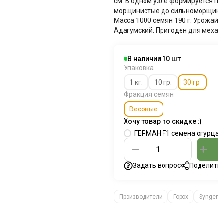
см. В одном узле формируется п
морщинистые до сильноморщини
Масса 1000 семян 190 г. Урожай
Адагумский. Пригоден для меха
В наличии
10
Упаковка
1 кг.
10 гр.
30 гр.
Фракция семян
Весовые
Хочу товар по скидке :)
ГЕРМАН F1 семена огурца
Задать вопрос
Поделит
Производители
Горох
Syngen