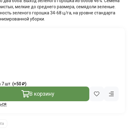
о два боба. Выход зеленого горошка из бобов 46%. Семена
стых, мелкие до среднего размера, семядоли зеленые.
ность зеленого горошка 34-68 ц/га, на уровне стандарта
низированной уборки.
 7 шт.
(+
50 ₽
)
В корзину
ься
ta