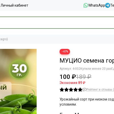
Личный кабинет
WhatsApp
T
xagro)
−47%
МУЦИО семена горо
Артикул:
4-002
Купили менее 20 раз
Е
100 ₽
189 ₽
Экономия
89 ₽
Рейтинг и отзывы (
Урожайный сорт при низком сод
условиям.