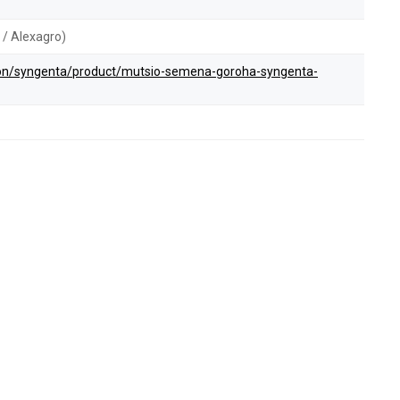
/ Alexagro)
ction/syngenta/product/mutsio-semena-goroha-syngenta-