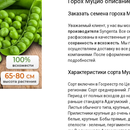
Горох Муцио описание
Заказать семена гороха 
Уважаемый клиент, у нас вы мо
производителя
Syngenta. Все 
расфасованы в качественные уп
сохранность и всхожесть
. Мы
осуществляем доставку во все 
компаниями. После оформления
подробностей.
Характеристики сорта Му
Сорт включен в Госреестр по Ц
регионам. Сорт среднеранний. 
Период от полных всходов до на
раньше стандарта Адагумский.
Листья обычного типа, крупные
Прилистники крупные до очень 
белые, крупные. Бобы прямые, 
спелости - зеленые, пергамент