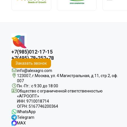
+7(985)012-17-15
+7(495) 78-252-78
Заказать звонок
info@alexagro.com
123007, г.Москва, ул. 4 Магистральная, д.11, стр.2, оф.
007
Пн.-Пт.: с 9:30 до 18:00
Общество с ограниченной ответственностью
«АГРООПТ»
ИНН: 9710018714
ОГРН: 5167746200364
WhatsApp
Telegram
MAX