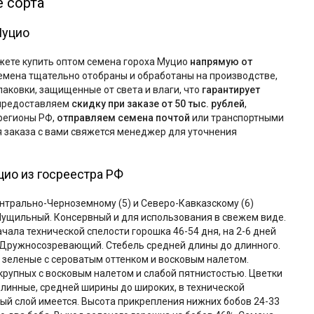
 сорта
Муцио
жете купить оптом семена гороха Муцио
напрямую от
семена тщательно отобраны и обработаны на производстве,
аковки, защищенные от света и влаги, что
гарантирует
 предоставляем
скидку при заказе от 50 тыс. рублей
,
регионы РФ,
отправляем семена почтой
или транспортными
 заказа с вами свяжется менеджер для уточнения
цио из госреестра РФ
ентрально-Черноземному (5) и Северо-Кавказскому (6)
Лущильный. Консервный и для использования в свежем виде.
чала технической спелости горошка 46-54 дня, на 2-6 дней
 Дружносозревающий. Стебель средней длины до длинного.
, зеленые с сероватым оттенком и восковым налетом.
крупных с восковым налетом и слабой пятнистостью. Цветки
длинные, средней ширины до широких, в технической
ный слой имеется. Высота прикрепления нижних бобов 24-33