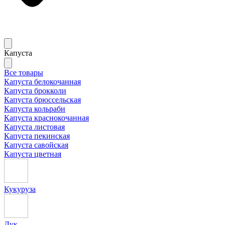
Капуста
Все товары
Капуста белокочанная
Капуста брокколи
Капуста брюссельская
Капуста кольраби
Капуста краснокочанная
Капуста листовая
Капуста пекинская
Капуста савойская
Капуста цветная
Кукуруза
Лук