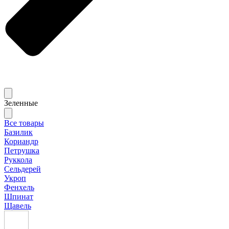
Зеленные
Все товары
Базилик
Кориандр
Петрушка
Руккола
Сельдерей
Укроп
Фенхель
Шпинат
Щавель