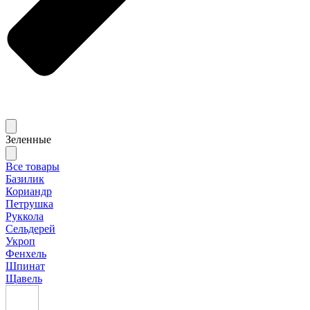
Зеленные
Все товары
Базилик
Кориандр
Петрушка
Руккола
Сельдерей
Укроп
Фенхель
Шпинат
Щавель