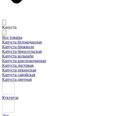
Капуста
Все товары
Капуста белокочанная
Капуста брокколи
Капуста брюссельская
Капуста кольраби
Капуста краснокочанная
Капуста листовая
Капуста пекинская
Капуста савойская
Капуста цветная
Кукуруза
Лук