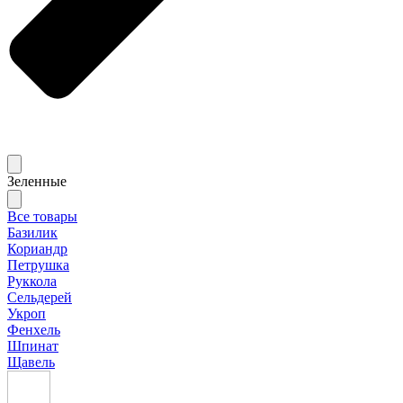
Зеленные
Все товары
Базилик
Кориандр
Петрушка
Руккола
Сельдерей
Укроп
Фенхель
Шпинат
Щавель