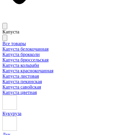
Капуста
Все товары
Капуста белокочанная
Капуста брокколи
Капуста брюссельская
Капуста кольраби
Капуста краснокочанная
Капуста листовая
Капуста пекинская
Капуста савойская
Капуста цветная
Кукуруза
Лук