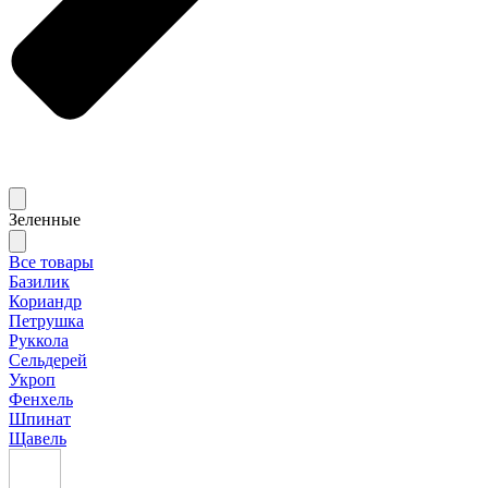
Зеленные
Все товары
Базилик
Кориандр
Петрушка
Руккола
Сельдерей
Укроп
Фенхель
Шпинат
Щавель