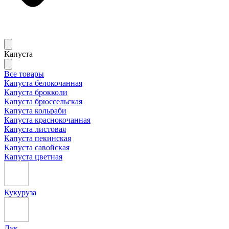
Капуста
Все товары
Капуста белокочанная
Капуста брокколи
Капуста брюссельская
Капуста кольраби
Капуста краснокочанная
Капуста листовая
Капуста пекинская
Капуста савойская
Капуста цветная
Кукуруза
Лук