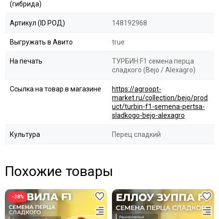
(гибрида)
Артикул (ID РОД)
148192968
Выгружать в Авито
true
На печать
ТУРБИН F1 семена перца
сладкого (Bejo / Alexagro)
Ссылка на товар в магазине
https://agroopt-
market.ru/collection/bejo/prod
uct/turbin-f1-semena-pertsa-
sladkogo-bejo-alexagro
Культура
Перец сладкий
Похожие товары
−38%