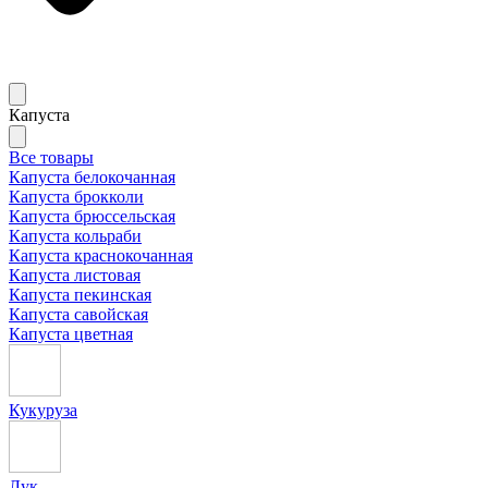
Капуста
Все товары
Капуста белокочанная
Капуста брокколи
Капуста брюссельская
Капуста кольраби
Капуста краснокочанная
Капуста листовая
Капуста пекинская
Капуста савойская
Капуста цветная
Кукуруза
Лук