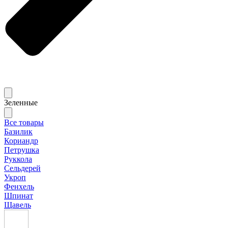
Зеленные
Все товары
Базилик
Кориандр
Петрушка
Руккола
Сельдерей
Укроп
Фенхель
Шпинат
Щавель