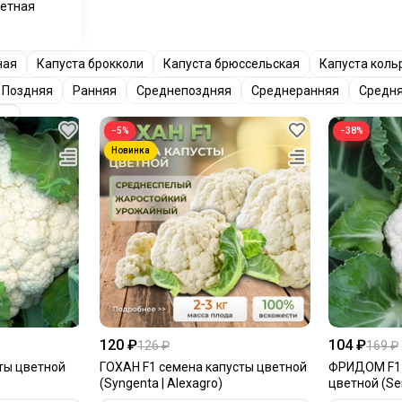
ветная
ная
Капуста брокколи
Капуста брюссельская
Капуста коль
Поздняя
Ранняя
Среднепоздняя
Среднеранняя
Средн
−5%
−38%
120 ₽
104 ₽
126 ₽
169 ₽
ты цветной
ГОХАН F1 семена капусты цветной
ФРИДОМ F1 
)
(Syngenta | Alexagro)
цветной (Sem