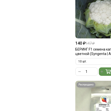
можно добиться высокой
эффективности и…
140 ₽
147 ₽
БЕРИНГ F1 семена ка
цветной (Syngenta | A