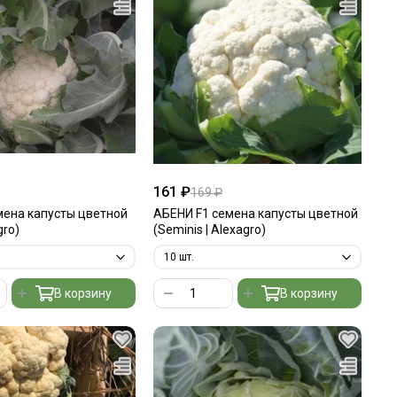
161 ₽
169 ₽
ена капусты цветной
АБЕНИ F1 семена капусты цветной
gro)
(Seminis | Alexagro)
В корзину
В корзину