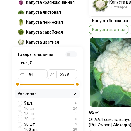
Капуста ц
Капуста краснокочанная
30 товаров
Капуста листовая
Капуста белокочан
Капуста пекинская
Капуста цветная
Капуста савойская
Капуста цветная
Товары в наличии
Цена, ₽
от
до
Упаковка
5 шт.
6
10 шт.
24
95 ₽
15 шт.
1
20 шт.
0
ОПААЛ семена капус
50 шт.
2
(Rijk Zwaan | Alexagro
100 шт.
29