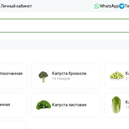
Личный кабинет
WhatsApp
T
елокочанная
Капуста брокколи
К
16 товаров
2
К
анная
Капуста листовая
1