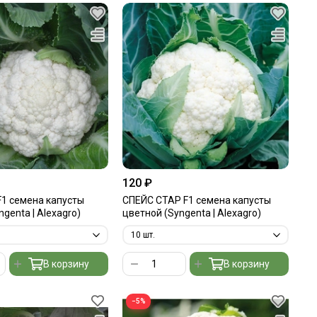
120 ₽
1 семена капусты
СПЕЙС СТАР F1 семена капусты
genta | Alexagro)
цветной (Syngenta | Alexagro)
В корзину
В корзину
−5%