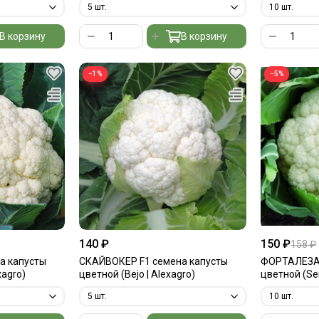
В корзину
В корзину
−1%
−5%
140 ₽
150 ₽
158 ₽
а капусты
СКАЙВОКЕР F1 семена капусты
ФОРТАЛЕЗА 
xagro)
цветной (Bejo | Alexagro)
цветной (Sem