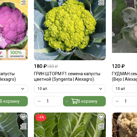
180 ₽
120 ₽
189 ₽
капусты
ГРИН ШТОРМ F1 семена капусты
ГУДМАН сем
lexagro)
цветной (Syngenta | Alexagro)
(Bejo | Alexa
В корзину
В корзину
−5%