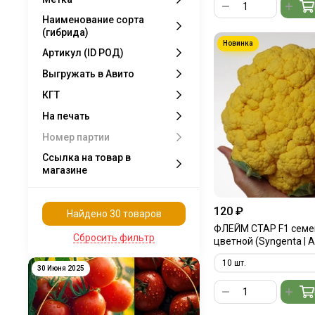
Наименование сорта
(гибрида)
Артикул (ID РОД)
Выгружать в Авито
КГТ
На печать
Номер партии
Ссылка на товар в
магазине
120 ₽
Найдено 30 товаров
ФЛЕЙМ СТАР F1 семе
Сбросить фильтр
цветной (Syngenta | A
30 Июня 2025