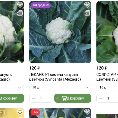
120 ₽
120 ₽
капусты
ЛЕКАНЮ F1 семена капусты
СОЛИСТАР F
xagro)
цветной (Syngenta | Alexagro)
цветной (Syn
В корзину
В корзину
−5%