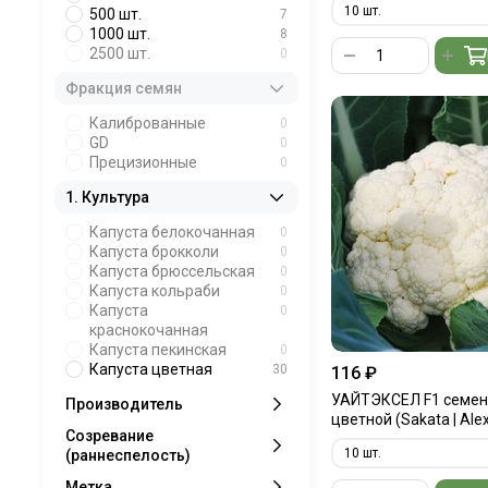
500 шт.
7
1000 шт.
8
2500 шт.
0
Фракция семян
Калиброванные
0
GD
0
Прецизионные
0
1. Культура
Капуста белокочанная
0
Капуста брокколи
0
Капуста брюссельская
0
Капуста кольраби
0
Капуста
0
краснокочанная
Капуста пекинская
0
Капуста цветная
30
116 ₽
УАЙТЭКСЕЛ F1 семен
Производитель
цветной (Sakata | Ale
Созревание
(раннеспелость)
Метка