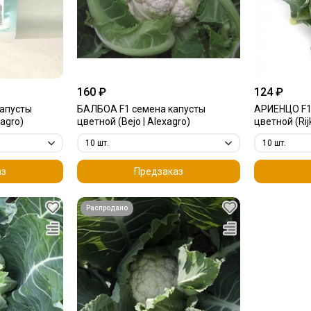
160 ₽
124 ₽
капусты
БАЛБОА F1 семена капусты
АРИЕНЦО F1
xagro)
цветной (Bejo | Alexagro)
цветной (Rij
аз
Предзаказ