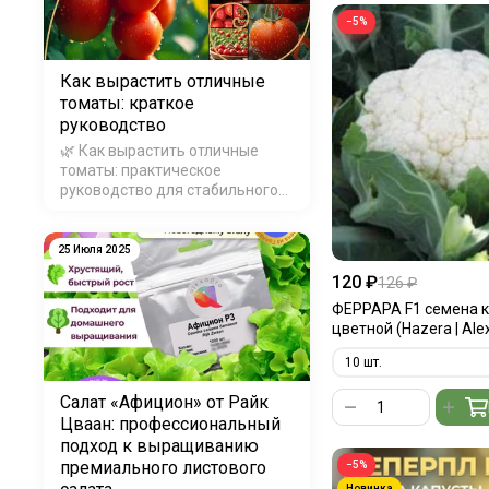
−5%
Как вырастить отличные
томаты: краткое
руководство
🌿 Как вырастить отличные
томаты: практическое
руководство для стабильного
урожая Хотите получать
качественные, вкусные и
устойчивые к болезням
25 Июля 2025
томаты? В этой статье вы
120 ₽
126 ₽
узнаете, как правильно
выбрать гибрид, вырастить
ФЕРРАРА F1 семена 
здоровую расса…
цветной (Hazera | Ale
Салат «Афицион» от Райк
Цваан: профессиональный
подход к выращиванию
премиального листового
−5%