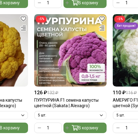
В корзину
В корзину
−5%
−5%
126 ₽
110 ₽
132 ₽
116 ₽
на капусты
ПУРПУРИНА F1 семена капусты
АМЕРИГО F1
lexagro)
цветной (Sakata | Alexagro)
цветной (Syn
В корзину
В корзину