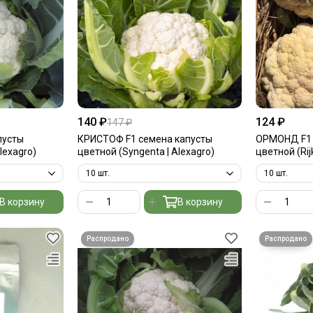
140 ₽
124 ₽
147 ₽
пусты
КРИСТОФ F1 семена капусты
ОРМОНД F1 
lexagro)
цветной (Syngenta | Alexagro)
цветной (Rij
В корзину
В корзину