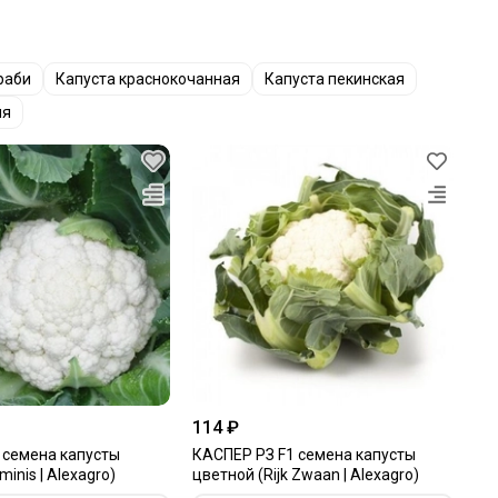
раби
Капуста краснокочанная
Капуста пекинская
яя
114 ₽
семена капусты
КАСПЕР РЗ F1 семена капусты
inis | Alexagro)
цветной (Rijk Zwaan | Alexagro)