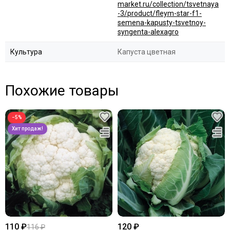
market.ru/collection/tsvetnaya
-3/product/fleym-star-f1-
semena-kapusty-tsvetnoy-
syngenta-alexagro
Культура
Капуста цветная
Похожие товары
−5%
110 ₽
120 ₽
116 ₽