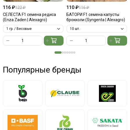
116 ₽
110 ₽
122 ₽
116 ₽
СЕЛЕСТА F1 семена редиса
БАТОРИ F1 семена капусты
(Enza Zaden | Alexagro)
брокколи (Syngenta | Alexagro)
Популярные бренды