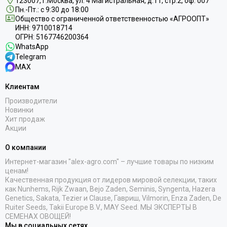
123007, г.Москва, ул. 4 Магистральная, д.11, стр.2, оф. 007
Пн.-Пт.: с 9:30 до 18:00
Общество с ограниченной ответственностью «АГРООПТ»
ИНН: 9710018714
ОГРН: 5167746200364
WhatsApp
Telegram
MAX
Клиентам
Производители
Новинки
Хит продаж
Акции
О компании
Интернет-магазин "alex-agro.com" – лучшие товары по низким
ценам!
Качественная продукция от лидеров мировой селекции, таких
как Nunhems, Rijk Zwaan, Bejo Zaden, Seminis, Syngenta, Hazera
Genetics, Sakata, Tezier и Clause, Гавриш, Vilmorin, Enza Zaden, De
Ruiter Seeds, Takii Europe B.V., MAY Seed. МЫ ЭКСПЕРТЫ В
СЕМЕНАХ ОВОЩЕЙ!
Мы в социальных сетях