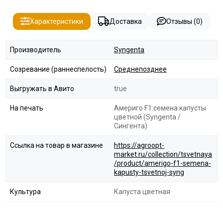
Характеристики
Доставка
Отзывы (0)
Производитель
Syngenta
Созревание (раннеспелость)
Среднепозднее
Выгружать в Авито
true
На печать
Америго F1 семена капусты
цветной (Syngenta /
Сингента)
Ссылка на товар в магазине
https://agroopt-
market.ru/collection/tsvetnaya
/product/amerigo-f1-semena-
kapusty-tsvetnoj-syng
Культура
Капуста цветная