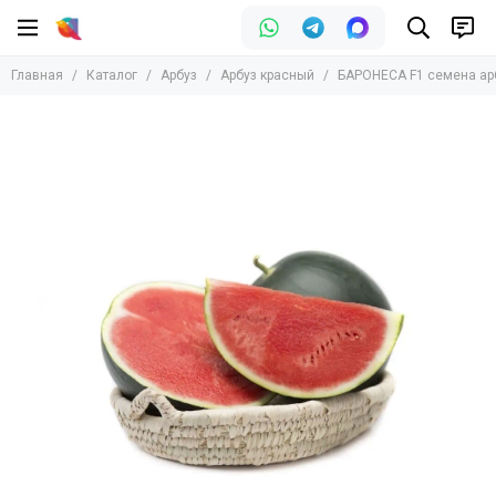
Арбуз
Главная
Каталог
Арбуз
Арбуз красный
БАРОНЕСА F1 семена арб
Все товары
Арбуз красный
Арбуз бессемянный
Арбуз желтый