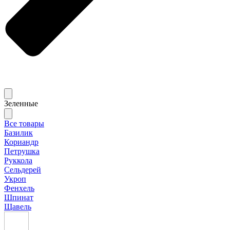
Зеленные
Все товары
Базилик
Кориандр
Петрушка
Руккола
Сельдерей
Укроп
Фенхель
Шпинат
Щавель