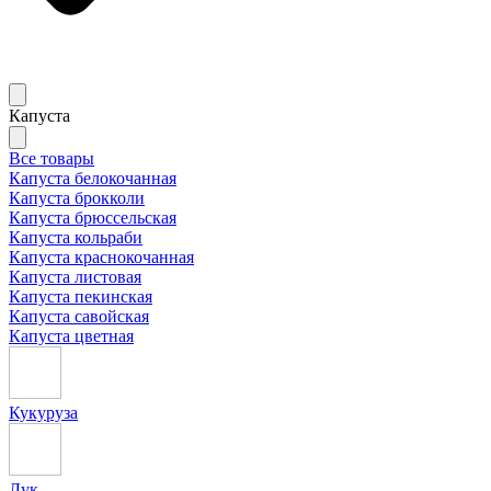
Капуста
Все товары
Капуста белокочанная
Капуста брокколи
Капуста брюссельская
Капуста кольраби
Капуста краснокочанная
Капуста листовая
Капуста пекинская
Капуста савойская
Капуста цветная
Кукуруза
Лук