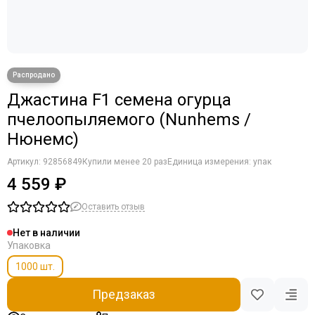
Джастина F1 семена огурца
пчелоопыляемого (Nunhems /
Нюнемс)
Артикул:
92856849
Купили менее 20 раз
Единица измерения: упак
4 559 ₽
Оставить отзыв
Нет в наличии
Упаковка
1000 шт.
Предзаказ