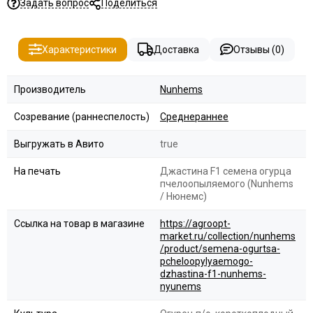
Задать вопрос
Поделиться
Характеристики
Доставка
Отзывы (0)
Производитель
Nunhems
Созревание (раннеспелость)
Среднераннее
Выгружать в Авито
true
На печать
Джастина F1 семена огурца
пчелоопыляемого (Nunhems
/ Нюнемс)
Ссылка на товар в магазине
https://agroopt-
market.ru/collection/nunhems
/product/semena-ogurtsa-
pcheloopylyaemogo-
dzhastina-f1-nunhems-
nyunems