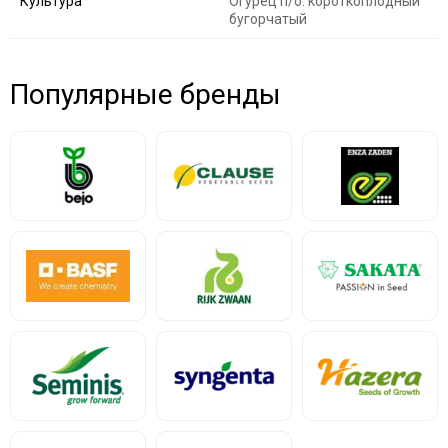
Культура
Огурец п/о. короткоплодный
бугорчатый
Популярные бренды