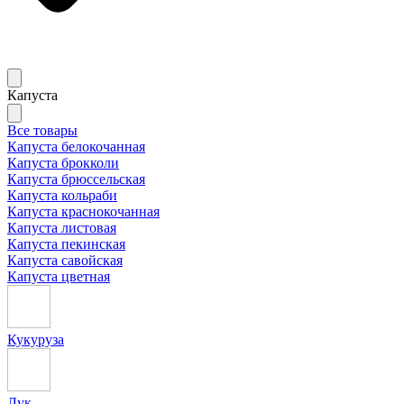
Капуста
Все товары
Капуста белокочанная
Капуста брокколи
Капуста брюссельская
Капуста кольраби
Капуста краснокочанная
Капуста листовая
Капуста пекинская
Капуста савойская
Капуста цветная
Кукуруза
Лук