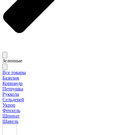
Зеленные
Все товары
Базилик
Кориандр
Петрушка
Руккола
Сельдерей
Укроп
Фенхель
Шпинат
Щавель