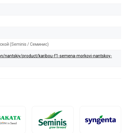
ской (Seminis / Семинис)
tion/nantskiy/product/karibou-f1-semena-morkovi-nantskoy-