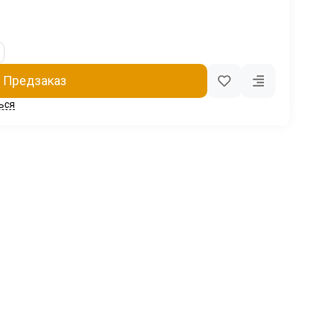
Предзаказ
ься