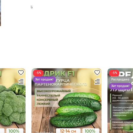
−5%
−5%