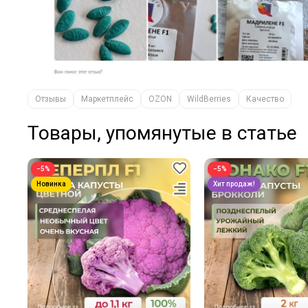
Отзывы
Маркетплейс
OZON
WildBerries
Качество
Товары, упомянутые в статье
−5%
−5%