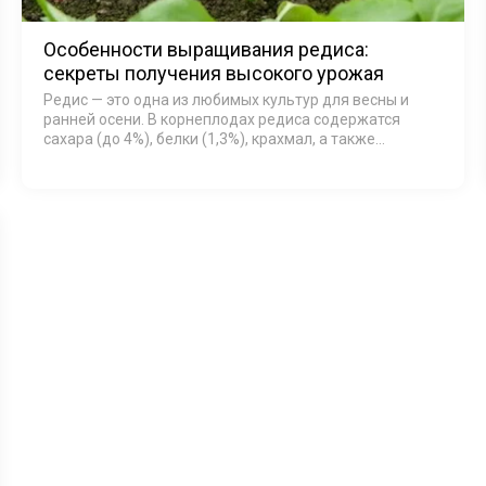
Особенности выращивания редиса:
секреты получения высокого урожая
Редис — это одна из любимых культур для весны и
ранней осени. В корнеплодах редиса содержатся
сахара (до 4%), белки (1,3%), крахмал, а также
витамины C, группы B, PP, каротин и незаменимые
аминокислоты.