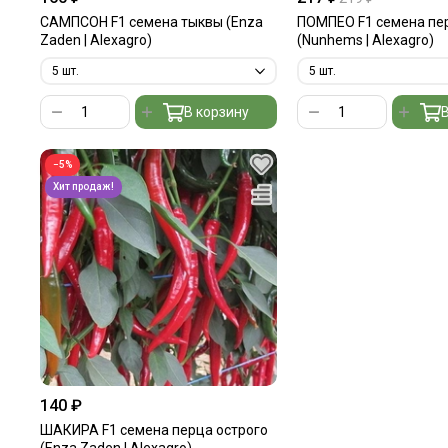
САМПСОН F1 семена тыквы (Enza
ПОМПЕО F1 семена пе
Zaden | Alexagro)
(Nunhems | Alexagro)
В корзину
В
−5%
140 ₽
ШАКИРА F1 семена перца острого