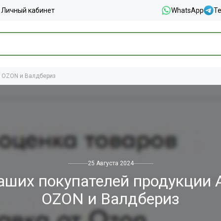
Личный кабинет
WhatsApp
T
а OZON и Валдбериз
25 Августа 2024
ших покупателей продукции A
OZON и Валдбериз