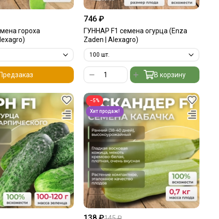
746 ₽
мена гороха
ГУННАР F1 семена огурца (Enza
lexagro)
Zaden | Alexagro)
Предзаказ
В корзину
−5%
138 ₽
145 ₽