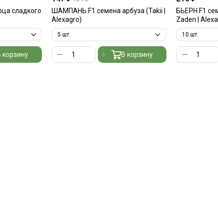
рца сладкого
ШАМПАНЬ F1 семена арбуза (Takii |
БЬЕРН F1 се
Alexagro)
Zaden | Alex
 корзину
В корзину