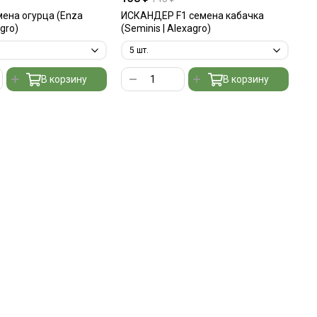
мена огурца (Enza
ИСКАНДЕР F1 семена кабачка
agro)
(Seminis | Alexagro)
В корзину
В корзину