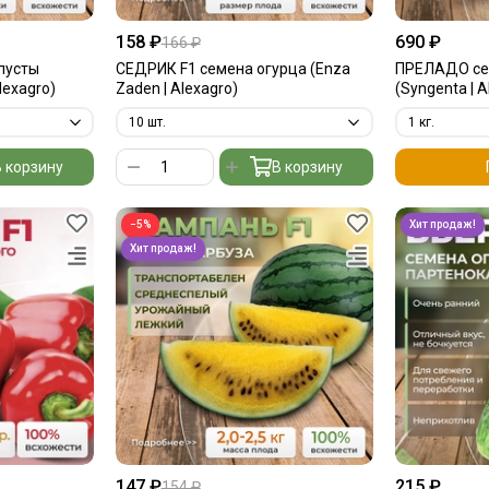
158 ₽
690 ₽
166 ₽
пусты
СЕДРИК F1 семена огурца (Enza
ПРЕЛАДО се
lexagro)
Zaden | Alexagro)
(Syngenta | A
 корзину
В корзину
−5%
147 ₽
215 ₽
154 ₽