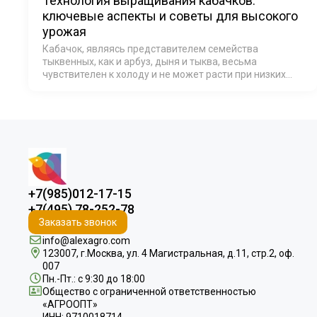
Технология выращивания кабачков:
ключевые аспекты и советы для высокого
урожая
Кабачок, являясь представителем семейства
тыквенных, как и арбуз, дыня и тыква, весьма
чувствителен к холоду и не может расти при низких
температурах без дополнительных мер обогрева.
+7(985)012-17-15
+7(495) 78-252-78
Заказать звонок
info@alexagro.com
123007, г.Москва, ул. 4 Магистральная, д.11, стр.2, оф.
007
Пн.-Пт.: с 9:30 до 18:00
Общество с ограниченной ответственностью
«АГРООПТ»