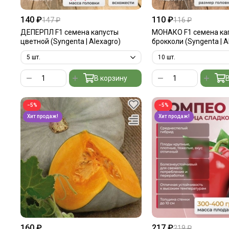
140 ₽
110 ₽
147 ₽
116 ₽
ДЕПЕРПЛ F1 семена капусты
МОНАКО F1 семена ка
цветной (Syngenta | Alexagro)
брокколи (Syngenta | A
В корзину
В
−5%
−5%
160 ₽
217 ₽
219 ₽