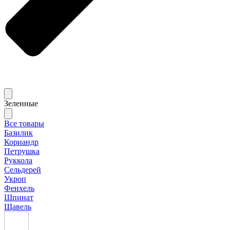
Зеленные
Все товары
Базилик
Кориандр
Петрушка
Руккола
Сельдерей
Укроп
Фенхель
Шпинат
Щавель