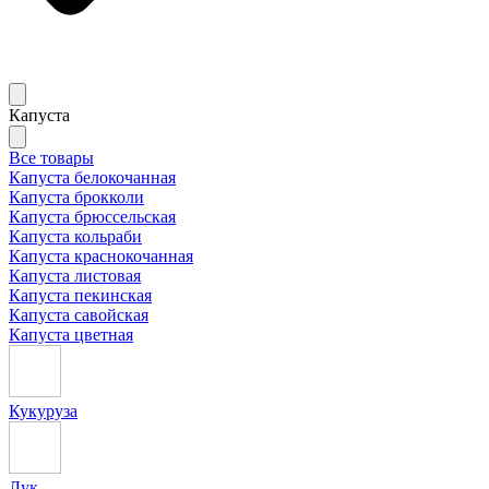
Капуста
Все товары
Капуста белокочанная
Капуста брокколи
Капуста брюссельская
Капуста кольраби
Капуста краснокочанная
Капуста листовая
Капуста пекинская
Капуста савойская
Капуста цветная
Кукуруза
Лук