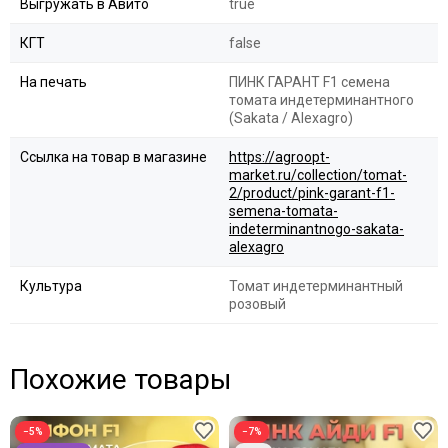
Выгружать в Авито
true
КГТ
false
На печать
ПИНК ГАРАНТ F1 семена
томата индетерминантного
(Sakata / Alexagro)
Ссылка на товар в магазине
https://agroopt-
market.ru/collection/tomat-
2/product/pink-garant-f1-
semena-tomata-
indeterminantnogo-sakata-
alexagro
Культура
Томат индетерминантный
розовый
Похожие товары
−5%
−7%