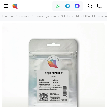
Производители
Главная
Каталог
Производители
Sakata
ПИНК ГАРАНТ F1 семена 
Все товары
Bejo
Clause
Enza Zaden
Nunhems
Rijk Zwaan
Sakata
Seminis
Syngenta
Hazera
Vilmorin
Takii